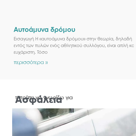
Αυτοάμυνα δρόμου
Εισαγωγή Η «αυτοάμυνα δρόμου» στην θεωρία, δηλαδή
εντός των πυλών ενός αθλητικού συλλόγου, είναι απλή και
ευχάριστη. Τόσο
περισσότερα »
τι πρέπει να γνωρίζω για
Ασφάλεια