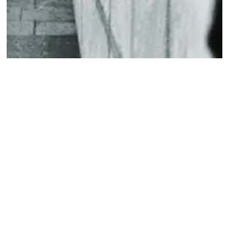
Αυτοάμυνα δρόμου
Lorem ipsum dolor sit amet, consectetur
adipiscing elit. Ut elit tellus, luctus nec
ullamcorper mattis, pulvinar dapibus leo.