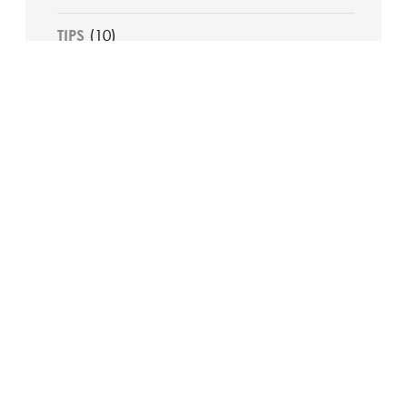
TIPS
(10)
Άρθρα
(33)
ΑΣΦΑΛΕΙΑ
(7)
ΑΥΤΟΠΡΟΣΤΑΣΙΑ
(8)
ΒΙΝΤΕΟ
(3)
ΓΙΑ ΓΥΝΑΙΚΕΣ
(3)
ΓΙΑ ΠΑΙΔΙΑ
(4)
ΓΙΑ ΤΟ ΣΠΙΤΙ
(1)