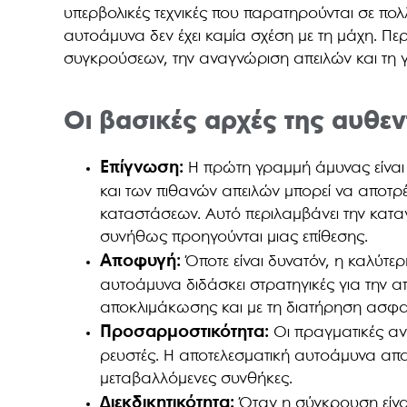
υπερβολικές τεχνικές που παρατηρούνται σε πο
αυτοάμυνα δεν έχει καμία σχέση με τη μάχη. Πε
συγκρούσεων, την αναγνώριση απειλών και τη γ
Οι βασικές αρχές της αυθε
Επίγνωση:
Η πρώτη γραμμή άμυνας είναι 
και των πιθανών απειλών μπορεί να αποτρ
καταστάσεων. Αυτό περιλαμβάνει την κατ
συνήθως προηγούνται μιας επίθεσης.
Αποφυγή:
Όποτε είναι δυνατόν, η καλύτερ
αυτοάμυνα διδάσκει στρατηγικές για την
αποκλιμάκωσης και με τη διατήρηση ασφ
Προσαρμοστικότητα:
Οι πραγματικές αντ
ρευστές. Η αποτελεσματική αυτοάμυνα απα
μεταβαλλόμενες συνθήκες.
Διεκδικητικότητα:
Όταν η σύγκρουση είναι