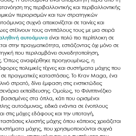
τάσεις. Η αυτοάμυνα είναι απαραίτητη πέρα από τη
κατανόηση της περιβαλλοντικής και περιβαλλοντικής
μικών περιορισμών και των στρατηγικών
οάμυνας συχνά απεικονίζεται σε ταινίες και
ωες στέλνουν τους αντιπάλους τους με μια σειρά
αληθινή αυτοάμυνα
είναι πολύ πιο περίπλοκη σε
ται στην πραγματικότητα, εστιάζοντας όχι μόνο σε
τηγική που περιλαμβάνει συνειδητοποίηση,
ις. Όπως αναφέρθηκε προηγουμένως, η
άφορες πολεμικές τέχνες και συστήματα μάχης που
ς σε πραγματικές καταστάσεις. Το Krav Maga, ένα
νό στρατό, δίνει έμφαση στις ενστικτώδεις
κά σενάρια εκπαίδευσης. Ομοίως, το Φιλιππινέζικο
ς βασισμένες στα όπλα, κάτι που ορισμένοι
νοπλης αυτοάμυνας, ειδικά ενάντια σε ένοπλους
εύεται στις μάχες εδάφους και την υποταγή,
αταστάσεις κλειστής μάχης όπου κάποιος χρειάζεται
α συστήματα μάχης, που χρησιμοποιούνται συχνά