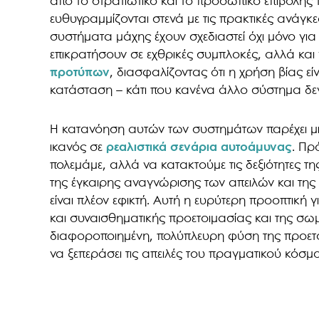
από το στρατιωτικό και το προσωπικό επιβολής
ευθυγραμμίζονται στενά με τις πρακτικές ανάγκε
συστήματα μάχης έχουν σχεδιαστεί όχι μόνο γ
επικρατήσουν σε εχθρικές συμπλοκές, αλλά και
προτύπων
, διασφαλίζοντας ότι η χρήση βίας εί
κατάσταση – κάτι που κανένα άλλο σύστημα δεν
Η κατανόηση αυτών των συστημάτων παρέχει μια
ικανός σε
ρεαλιστικά σενάρια αυτοάμυνας
. Πρ
πολεμάμε, αλλά να κατακτούμε τις δεξιότητες 
της έγκαιρης αναγνώρισης των απειλών και τη
είναι πλέον εφικτή. Αυτή η ευρύτερη προοπτική 
και συναισθηματικής προετοιμασίας και της σω
διαφοροποιημένη, πολύπλευρη φύση της προετοι
να ξεπεράσει τις απειλές του πραγματικού κόσμ