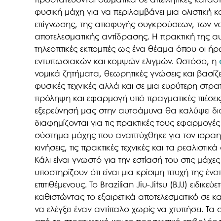
προστατεύονται σωματικά σε απειλητικές κατασ
φυσική μάχη για να περιλαμβάνει μια ολιστική 
επίγνωσης, της αποφυγής συγκρούσεων, των νο
αποτελεσματικής αντίδρασης. Η πρακτική της αυτ
τηλεοπτικές εκπομπές ως ένα θέαμα όπου οι ήρ
εντυπωσιακών και κομψών ελιγμών. Ωστόσο, η
νομικά ζητήματα, θεωρητικές γνώσεις και βασίζε
φυσικές τεχνικές αλλά και σε μια ευρύτερη στρα
πρόληψη και εφαρμογή υπό πραγματικές πιέσε
εξερεύνησή μας στην αυτοάμυνα θα καλύψει δι
διαφημίζονται για τις πρακτικές τους εφαρμογέ
σύστημα μάχης που αναπτύχθηκε για τον ισραηλι
κινήσεις, τις πρακτικές τεχνικές και τα ρεαλιστι
Κάλι είναι γνωστό για την εστίασή του στις μάχε
υποστηρίζουν ότι είναι μια κρίσιμη πτυχή της έ
επιτιθέμενους. Το Brazilian Jiu-Jitsu (BJJ) ειδικ
καθιστώντας το εξαιρετικά αποτελεσματικό σε κ
να ελέγξει έναν αντίπαλο χωρίς να χτυπήσει. Τ