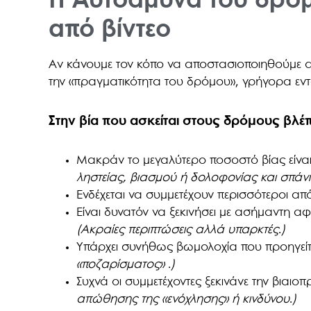
Η Αυτοάμυνα του δρόμ
από βίντεο
Αν κάνουμε τον κόπο να αποστασιοποιηθούμε από 
την «πραγματικότητα του δρόμου», γρήγορα εντ
Στην βία που ασκείται στους δρόμους βλέπ
Μακράν το μεγαλύτερο ποσοστό βίας είνα
ληστείας, βιασμού ή δολοφονίας και σπά
Ενδέχεται να συμμετέχουν περισσότεροι απ
Είναι δυνατόν να ξεκινήσει με ασήμαντη α
(Ακραίες περιπτώσεις αλλά υπαρκτές
.
)
Υπάρχει συνήθως βωμολοχία που προηγείτα
«ποζαρίσματος»
.
)
Συχνά οι συμμετέχοντες ξεκινάνε την βιαιο
απώθησης της «ενόχλησης» ή κινδύνου
.
)