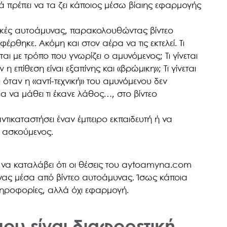
ά πρέπει να τα ζει κάποιος μέσω βίαιης εφαρμογής
νικές αυτοάμυνας, παρακολουθώντας βίντεο
θηκε. Ακόμη και στον αέρα να τις εκτελεί. Τι
εται με τρόπο που γνωρίζει ο αμυνόμενος; Τι γίνεται
ν η επίθεση είναι εξαπίνης και «βρώμικη»; Τι γίνεται
αι όταν η «αντί-τεχνική» του αμυνόμενου δεν
ια να μάθει τι έκανε λάθος…, στο βίντεο
ντικαταστήσει έναν έμπειρο εκπαιδευτή ή να
ς ασκούμενος.
ς να καταλάβει ότι οι θέσεις του aytoamyna.com
υνας μέσα από βίντεο αυτοάμυνας. Ίσως κάποια
ληροφορίες, αλλά όχι εφαρμογή.