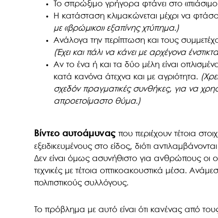
Το σπρώξιμο γρήγορα φτάνει στο «πιάσιμο
Η κατάσταση κλιμακώνεται μέχρι να φτάσο
με «βρώμικο» εξαπίνης χτύπημα.)
Ανάλογα την περίπτωση και τους συμμετέχον
(Έχει και πάλι να κάνει με αρχέγονα ένστικτ
Αν το ένα ή και τα δύο μέλη είναι οπλισμέ
κατά κανόνα άτεχνα και με αγριότητα.
(Χρε
σχεδόν πραγματικές συνθήκες, για να χρη
απροετοίμαστο θύμα.)
Βίντεο αυτοάμυνας
που περιέχουν τέτοια στο
εξειδικευμένους στο είδος, διότι αντιλαμβάνοντα
Δεν είναι όμως ασυνήθιστο για ανθρώπους οι 
τεχνικές με τέτοια οπτικοακουστικά μέσα. Ανάμε
πολιτιστικούς συλλόγους.
Το πρόβλημα με αυτό είναι ότι κανένας από τους