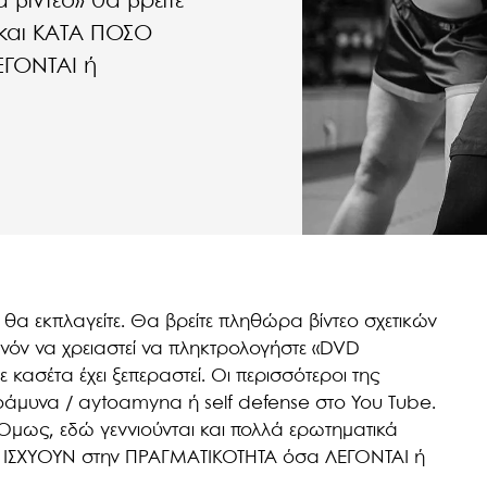
βιντεο» θα βρείτε
και ΚΑΤΑ ΠΟΣΟ
ΕΓΟΝΤΑΙ ή
ι θα εκπλαγείτε. Θα βρείτε πληθώρα βίντεο σχετικών
ανόν να χρειαστεί να πληκτρολογήστε «DVD
 κασέτα έχει ξεπεραστεί. Οι περισσότεροι της
τοάμυνα / aytoamyna ή self defense στο You Tube.
. Όμως, εδώ γεννιούνται και πολλά ερωτηματικά
 ΙΣΧΥΟΥΝ στην ΠΡΑΓΜΑΤΙΚΟΤΗΤΑ όσα ΛΕΓΟΝΤΑΙ ή