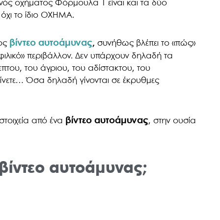
ενός οχήματος Φόρμουλα 1 είναι και τα δύο
 όχι το ίδιο ΟΧΗΜΑ.
βίντεο αυτοάμυνας
,
ιος
συνήθως βλέπει το «πώς»
«φιλικό» περιβάλλον. Δεν υπάρχουν δηλαδή τα
πτου, του άγριου, του αδίστακτου, του
νετε… Όσα δηλαδή γίνονται σε έκρυθμες
βίντεο αυτοάμυνας
τοιχεία από ένα
, στην ουσία
βίντεο αυτοάμυνας;