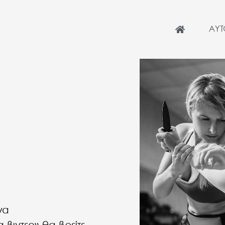
ΑΥ
να