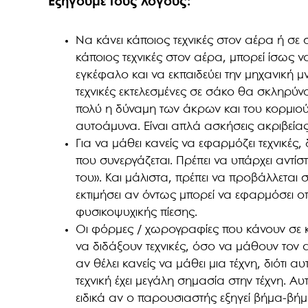
Εξηγούμε τους λόγους:
Να κάνει κάποιος τεχνικές στον αέρα ή σε σά
κάποιος τεχνικές στον αέρα, μπορεί ίσως ν
εγκέφαλο και να εκπαιδεύει την μηχανική μν
τεχνικές εκτελεσμένες σε σάκο θα σκληρύν
πολύ η δύναμη των άκρων και του κορμιού
αυτοάμυνα. Είναι απλά ασκήσεις ακριβεία
Για να μάθει κανείς να εφαρμόζει τεχνικές,
που συνεργάζεται. Πρέπει να υπάρχει αντίσ
του». Και μάλιστα, πρέπει να προβάλλεται
εκτιμήσει αν όντως μπορεί να εφαρμόσει ο
φυσικοψυχικής πίεσης.
Οι φόρμες / χωρογραφίες που κάνουν σε 
να διδάξουν τεχνικές, όσο να μάθουν τον 
αν θέλει κανείς να μάθει μια τέχνη, διότι αυ
τεχνική έχει μεγάλη σημασία στην τέχνη. 
ειδικά αν ο παρουσιαστής εξηγεί βήμα-βήμ