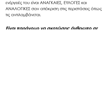
ενέργειές του είναι ΑΝΑΓΚΑΙΕΣ, ΕΥΛΟΓΕΣ και
ΑΝΑΛΟΓΙΚΕΣ σαν απόκριση στις περιστάσεις όπως
τις αντιλαμβάνεται.
Είναι παράνομο να σκοτώσεις άνθρωπο σε
αυτοάμυνα;
Μια μη εγκληματική απόφαση ανθρωποκτονίας,
που διαπράττεται σε ΑΥΤΟΑΜΥΝΑ ή ΥΠΕΡΑΣΠΙΣΗ
ΤΡΙΤΟΥ, υπάρχει σύμφωνα με τον Ελληνικό ποινικό
δίκαιο. Η ανθρωποκτονία μπορεί να θεωρηθεί
δικαιολογημένη εάν γίνει για την πρόληψη ενός
πολύ σοβαρού εγκλήματος όπου κινδυνεύει η ζωή.
Όμως, σημαντικό είναι το γεγονός ότι το κάθε τι
των πράξεων πρέπει να αποδειχθεί και, ο νόμος
όπως και οι ερμηνείες του δεν σηκώνουν ασάφειες.